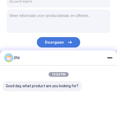
Doorgaan
zhs
Onze Categorieën
10:03 PM
Good day, what product are you looking for?
Injectie het Vormen
De plastic Injectie
Het dubbele
de Diensten
het Vormen Dienst
Geschotene Inj