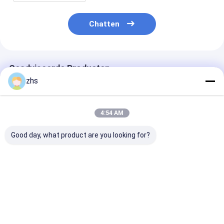
Chatten
Geadviseerde Producten
zhs
4:54 AM
Good day, what product are you looking for?
Enige geschotene
Enige geschotene
Het enige
injectie het vormen
injectie het vormen
geschotene inj
electornic
electornic
vormen/het pa
dekking/zachte
dekking/de
van de het
aanrakingsverf/druk/materiële
UVbehandeling van
Schermaanraki
Beste prijs
Beste prijs
Beste pri
ABS
de
ABS/Blauwe
Glansverf/materiële
textuuropperv
ABS