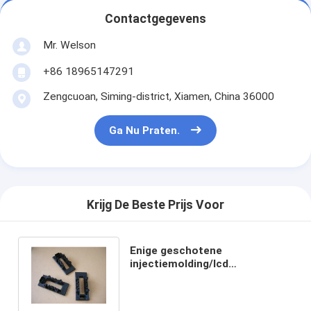
Contactgegevens
Mr. Welson
+86 18965147291
Zengcuoan, Siming-district, Xiamen, China 36000
Ga Nu Praten.
Krijg De Beste Prijs Voor
Enige geschotene
injectiemolding/lcd
Vatting/materiële ABS/Zwarte
textuuroppervlakte