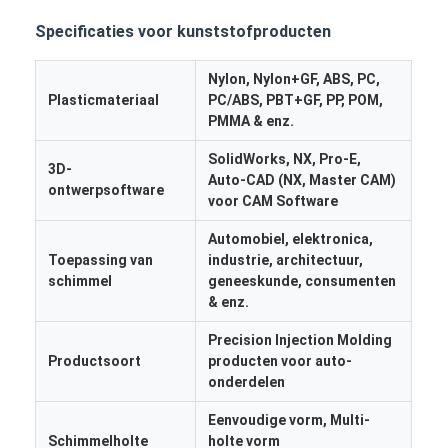
Ongeveer ons
Specificaties voor kunststofproducten
Fabrieksreis
Nylon, Nylon+GF, ABS, PC,
Plasticmateriaal
PC/ABS, PBT+GF, PP, POM,
Contacteer ons
PMMA & enz.
Gevallen
SolidWorks, NX, Pro-E,
3D-
Auto-CAD (NX, Master CAM)
ontwerpsoftware
Ga Nu Praten.
voor CAM Software
Automobiel, elektronica,
Toepassing van
industrie, architectuur,
schimmel
geneeskunde, consumenten
Injectie het Vormen de Diensten
& enz.
De plastic Injectie het Vormen Dienst
Precision Injection Molding
Productsoort
producten voor auto-
Het dubbele Geschotene Injectie Vormen
onderdelen
precisieinjectie het vormen
Eenvoudige vorm, Multi-
Schimmelholte
holte vorm