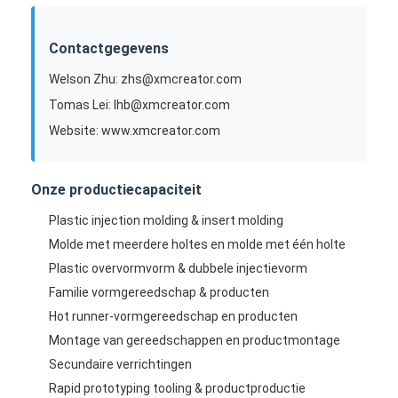
Contactgegevens
Welson Zhu: zhs@xmcreator.com
Tomas Lei: lhb@xmcreator.com
Website: www.xmcreator.com
Onze productiecapaciteit
Plastic injection molding & insert molding
Molde met meerdere holtes en molde met één holte
Plastic overvormvorm & dubbele injectievorm
Familie vormgereedschap & producten
Huis
Hot runner-vormgereedschap en producten
Producten
Montage van gereedschappen en productmontage
Secundaire verrichtingen
Video's
Rapid prototyping tooling & productproductie