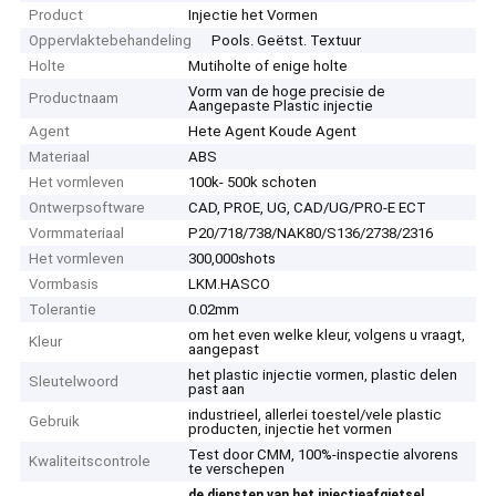
Product
Injectie het Vormen
Oppervlaktebehandeling
Pools. Geëtst. Textuur
Holte
Mutiholte of enige holte
Vorm van de hoge precisie de
Productnaam
Aangepaste Plastic injectie
Agent
Hete Agent Koude Agent
Materiaal
ABS
Het vormleven
100k- 500k schoten
Ontwerpsoftware
CAD, PROE, UG, CAD/UG/PRO-E ECT
Vormmateriaal
P20/718/738/NAK80/S136/2738/2316
Het vormleven
300,000shots
Vormbasis
LKM.HASCO
Tolerantie
0.02mm
om het even welke kleur, volgens u vraagt,
Kleur
aangepast
het plastic injectie vormen, plastic delen
Sleutelwoord
past aan
industrieel, allerlei toestel/vele plastic
Gebruik
producten, injectie het vormen
Test door CMM, 100%-inspectie alvorens
Kwaliteitscontrole
te verschepen
,
de diensten van het injectieafgietsel