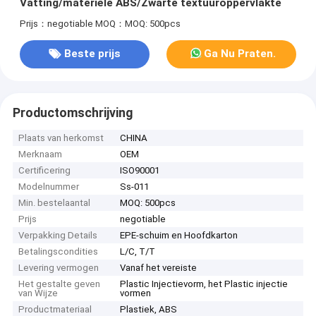
Vatting/materiële ABS/Zwarte textuuroppervlakte
Prijs：negotiable
MOQ：MOQ: 500pcs
Beste prijs
Ga Nu Praten.
Productomschrijving
Plaats van herkomst
CHINA
Merknaam
OEM
Certificering
ISO90001
Modelnummer
Ss-011
Min. bestelaantal
MOQ: 500pcs
Prijs
negotiable
Verpakking Details
EPE-schuim en Hoofdkarton
Betalingscondities
L/C, T/T
Levering vermogen
Vanaf het vereiste
Het gestalte geven
Plastic Injectievorm, het Plastic injectie
van Wijze
vormen
Productmateriaal
Plastiek, ABS