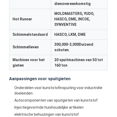
Het enige Geschotene Injectie Vormen
dienovereenkomstig
MOLDMASTERS, YUDO,
Overmoldingsinjectie het Vormen
Hot Runner
HASCO, DME, INCOE,
SYNVENTIVE
oem injectie het vormen
Schimmelstandaard
HASCO, LKM, DME
tussenvoegselinjectie het vormen
300,000-3,000Duizend
Schimmelleven
Elektronikainjectie het Vormen
schoten.
Machines voor het
20 spuitmachines van 50 tot
Siliconeinjectie het Vormen
gieten
160 ton
De Dienst van het matrijzenafgietsel
Aanpassingen voor spuitgieten
Onderdelen voor kunststofinspuiting voor industriële
doeleinden
Autocomponenten van spuitgieten van kunststof
Injectiegevormde huishoudelijke artikelen
elektrische behuizingen van kunststof