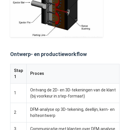
Ontwerp- en productieworkflow
Stap
Proces
1
Ontvang de 2D- en 3D-tekeningen van de klant
1
(bij voorkeur in.step-formaat)
Huis
DFM-analyse op 3D-tekening, deellijn, kern- en
Producten
2
holteontwerp
Video's
3
Communicatie met klanten over DFM-analyse