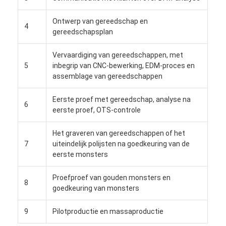
Ongeveer ons
Ontwerp van gereedschap en
4
Fabrieksreis
gereedschapsplan
Contacteer ons
Vervaardiging van gereedschappen, met
5
inbegrip van CNC-bewerking, EDM-proces en
Gevallen
assemblage van gereedschappen
Ga Nu Praten.
Eerste proef met gereedschap, analyse na
6
eerste proef, OTS-controle
Het graveren van gereedschappen of het
Injectie het Vormen de Diensten
7
uiteindelijk polijsten na goedkeuring van de
eerste monsters
De plastic Injectie het Vormen Dienst
Proefproef van gouden monsters en
8
Het dubbele Geschotene Injectie Vormen
goedkeuring van monsters
precisieinjectie het vormen
9
Pilotproductie en massaproductie