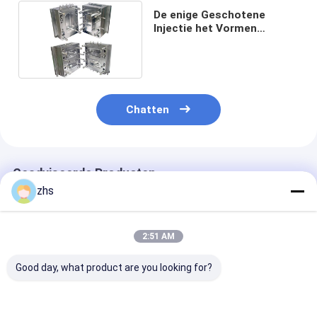
De enige Geschotene
Injectie het Vormen
Diensten voor Medische
apparatuurhuisvesting
Chatten
Geadviseerde Producten
zhs
2:51 AM
Good day, what product are you looking for?
Dubbele geschotene
Professionele
Injectie het V