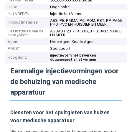
Het vormleven
300,000-500,000 schoten
Holte
Enige holte
Het VOEDEN
Injectie het Vormen
ABS, PE, PMMA, PC, POM, PBT, PP, PA66,
Productmateriaal
PPO, PVC EN HUISDIER EN MEER
Het materiaal van de
ASSAB P20, 718, S136, H13, 8407, NAK80
Cavity&kern
EN MEER
Agent
Hete Agent Koude Agent
POORT
Speldpoort
,
injectievorm het bewerken
Hoog licht:
douaneinjectie het vormen
Eenmalige injectievormingen voor
de behuizing van medische
apparatuur
Diensten voor het spuitgieten van huizen
voor medische apparatuur
We zijn gespecialiseerd in het ontwerpen en produceren