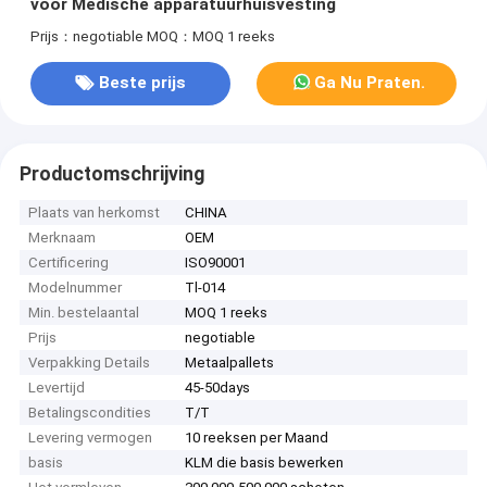
voor Medische apparatuurhuisvesting
Prijs：negotiable
MOQ：MOQ 1 reeks
Beste prijs
Ga Nu Praten.
Productomschrijving
Plaats van herkomst
CHINA
Merknaam
OEM
Certificering
ISO90001
Modelnummer
Tl-014
Min. bestelaantal
MOQ 1 reeks
Prijs
negotiable
Verpakking Details
Metaalpallets
Levertijd
45-50days
Betalingscondities
T/T
Levering vermogen
10 reeksen per Maand
basis
KLM die basis bewerken