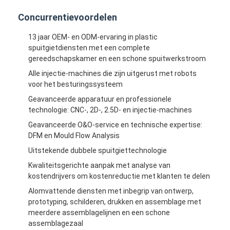
Het enige Geschotene Injectie Vormen
Concurrentievoordelen
Overmoldingsinjectie het Vormen
13 jaar OEM- en ODM-ervaring in plastic
spuitgietdiensten met een complete
oem injectie het vormen
gereedschapskamer en een schone spuitwerkstroom
Alle injectie-machines die zijn uitgerust met robots
tussenvoegselinjectie het vormen
voor het besturingssysteem
Elektronikainjectie het Vormen
Geavanceerde apparatuur en professionele
technologie: CNC-, 2D-, 2.5D- en injectie-machines
Siliconeinjectie het Vormen
Geavanceerde O&O-service en technische expertise:
DFM en Mould Flow Analysis
De Dienst van het matrijzenafgietsel
Uitstekende dubbele spuitgiettechnologie
Kwaliteitsgerichte aanpak met analyse van
kostendrijvers om kostenreductie met klanten te delen
Alomvattende diensten met inbegrip van ontwerp,
prototyping, schilderen, drukken en assemblage met
meerdere assemblagelijnen en een schone
assemblagezaal