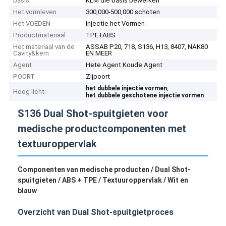
basis
KLM die basis bewerken
Het vormleven
300,000-500,000 schoten
Het VOEDEN
Injectie het Vormen
Productmateriaal
TPE+ABS
Het materiaal van de
ASSAB P20, 718, S136, H13, 8407, NAK80
Cavity&kern
EN MEER
Agent
Hete Agent Koude Agent
POORT
Zijpoort
,
het dubbele injectie vormen
Hoog licht:
het dubbele geschotene injectie vormen
S136 Dual Shot-spuitgieten voor
medische productcomponenten met
textuuroppervlak
Componenten van medische producten / Dual Shot-
spuitgieten / ABS + TPE / Textuuroppervlak / Wit en
blauw
Overzicht van Dual Shot-spuitgietproces