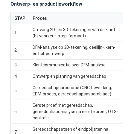
Ontwerp- en productieworkflow
Ongeveer ons
STAP
Proces
Fabrieksreis
Ontvang 2D- en 3D-tekeningen van de klant
Contacteer ons
1
(bij voorkeur .step-formaat)
Gevallen
DFM-analyse op 3D-tekening, deellijn-, kern-
2
en holteontwerp
Ga Nu Praten.
3
Klantcommunicatie over DFM-analyse
4
Ontwerp en planning van gereedschap
Injectie het Vormen de Diensten
Gereedschapsproductie (CNC-bewerking,
5
EDM-proces, gereedschapsassemblage)
De plastic Injectie het Vormen Dienst
Eerste proef met gereedschap,
Het dubbele Geschotene Injectie Vormen
6
gereedschapsanalyse na eerste proef, OTS-
controle
precisieinjectie het vormen
Gereedschapsetsen of eindpolijsten na
7