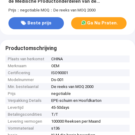
de Medische Productonderdelen van de
Textuuroppervlakte
Prijs：negotiable
MOQ：De reeks van MOQ 2000
Beste prijs
Ga Nu Praten.
Productomschrijving
Plaats van herkomst
CHINA
Merknaam
OEM
Certificering
ISO90001
Modelnummer
Ds-001
Min. bestelaantal
De reeks van MOQ 2000
Prijs
negotiable
Verpakking Details
EPE-schuim en Hoofdkarton
Levertijd
45-50days
Betalingscondities
T/T
Levering vermogen
100000 Reeksen per Maand
Vormmateriaal
s136