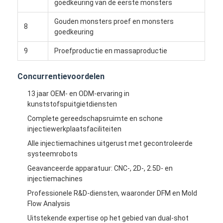
goedkeuring van de eerste monsters
Het enige Geschotene Injectie Vormen
Gouden monsters proef en monsters
8
Overmoldingsinjectie het Vormen
goedkeuring
oem injectie het vormen
9
Proefproductie en massaproductie
tussenvoegselinjectie het vormen
Concurrentievoordelen
13 jaar OEM- en ODM-ervaring in
Elektronikainjectie het Vormen
kunststofspuitgietdiensten
Siliconeinjectie het Vormen
Complete gereedschapsruimte en schone
injectiewerkplaatsfaciliteiten
De Dienst van het matrijzenafgietsel
Alle injectiemachines uitgerust met gecontroleerde
systeemrobots
Geavanceerde apparatuur: CNC-, 2D-, 2.5D- en
injectiemachines
Professionele R&D-diensten, waaronder DFM en Mold
Flow Analysis
Uitstekende expertise op het gebied van dual-shot