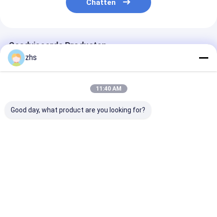
Chatten
Geadviseerde Producten
zhs
11:40 AM
Good day, what product are you looking for?
dubbele Geschotene
De kinderen lepelen
Custom Dual S
de Injectie van het
het Dubbele Injectie
Injection Moul
iPhone het
Vormen, Diensten
Elektronische
Waterdichte Geval
van het de
knoppen, PC+
polijst Vormen met
Injectieafgietsel van
duurzaam, tex
Beste prijs
Beste prijs
Beste pri
Textuuroppervlakte
de Voedselrang de
oppervlak, zwa
en Afwerking
Materiële
matte kleur,
Thuis
Ongeveer
Contacteer
Desktop
ons
ons
Site