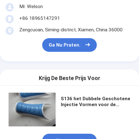
Mr. Welson
+86 18965147291
Zengcuoan, Siming-district, Xiamen, China 36000
Ga Nu Praten.
Krijg De Beste Prijs Voor
S136 het Dubbele Geschotene
Injectie Vormen voor de
Medische Productonderdelen
van de Textuuroppervlakte