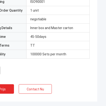
ing
ISO90001
Order Quantity
1 unit
negotiable
 Details
Inner box and Master carton
Time
45-50days
Terms
TT
lity
100000 Sets per month
rijs
Contact Nu