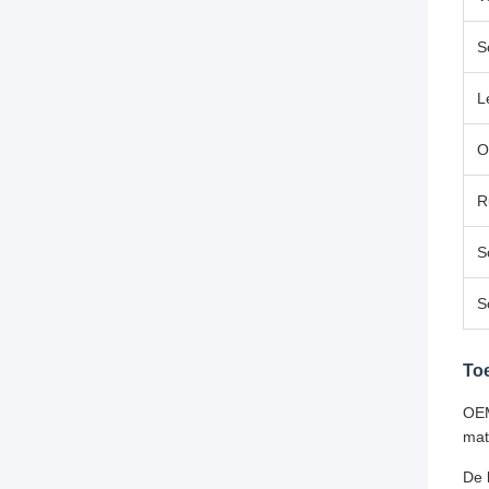
S
L
O
R
S
S
To
OEM
mat
De 