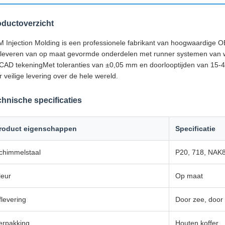
oductoverzicht
 Injection Molding is een professionele fabrikant van hoogwaardige OE
 leveren van op maat gevormde onderdelen met runner systemen van 
CAD tekeningMet toleranties van ±0,05 mm en doorlooptijden van 15-45
r veilige levering over de hele wereld.
hnische specificaties
roduct eigenschappen
Specificatie
chimmelstaal
P20, 718, NAK8
leur
Op maat
flevering
Door zee, door 
erpakking
Houten koffer