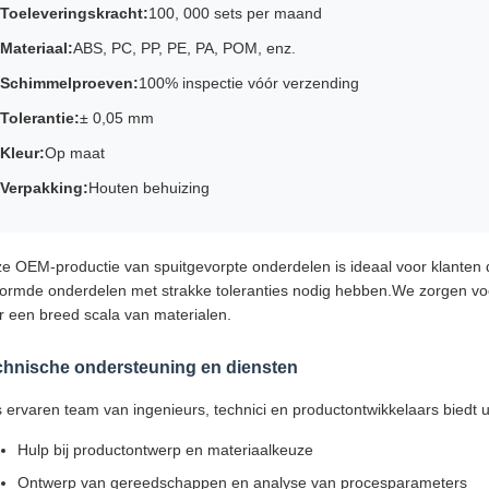
Toeleveringskracht:
100, 000 sets per maand
Materiaal:
ABS, PC, PP, PE, PA, POM, enz.
Schimmelproeven:
100% inspectie vóór verzending
Tolerantie:
± 0,05 mm
Kleur:
Op maat
Verpakking:
Houten behuizing
e OEM-productie van spuitgevorpte onderdelen is ideaal voor klanten 
ormde onderdelen met strakke toleranties nodig hebben.We zorgen voor 
r een breed scala van materialen.
chnische ondersteuning en diensten
 ervaren team van ingenieurs, technici en productontwikkelaars biedt 
Hulp bij productontwerp en materiaalkeuze
Ontwerp van gereedschappen en analyse van procesparameters