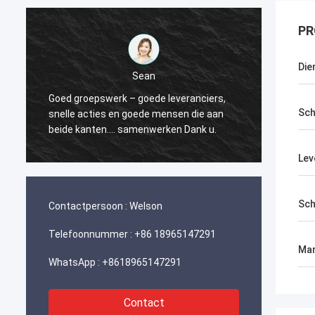
PR
Die
Sean
Dank v
Goed groepswerk – goede leveranciers,
denkt 
Sch
snelle acties en goede mensen die aan
– hier
beide kanten…. samenwerken Dank u.
die alt
RnD wo
Lev
Sch
Contactpersoon :
Welson
Telefoonnummer :
+86 18965147291
Mar
WhatsApp :
+8618965147291
Contact