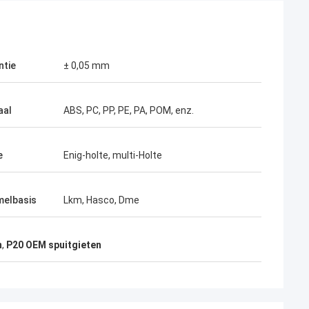
ntie
± 0,05 mm
Receb
De cliënt wil u hun product produceren
rk, dankt u
aal
ABS, PC, PP, PE, PA, POM, enz.
omdat zij met de resultaten met uw
et zo moeilijk
vroegere productie blij waren.
e
Enig-holte, multi-Holte
elbasis
Lkm, Hasco, Dme
m
,
P20 OEM spuitgieten