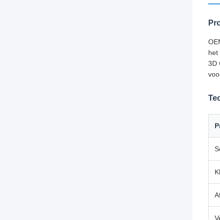
Pr
OEM
het
3D 
voo
Tec
P
S
K
A
V