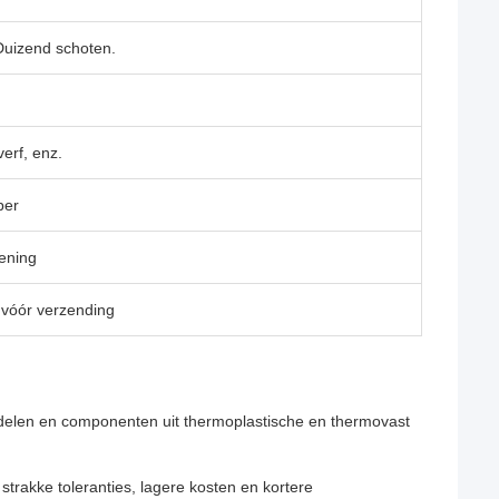
uizend schoten.
 verf, enz.
per
ening
 vóór verzending
delen en componenten uit thermoplastische en thermovast
trakke toleranties, lagere kosten en kortere