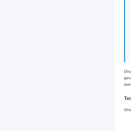
Onz
gev
ove
Te
Ons