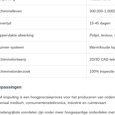
chimmelleven
300,000-1,000D
evertyd
15-45 dagen
ppervlakte afwerking
Polijst, textuur,
unner-systeem
Warm/koude lo
chimmelontwerp
2D/3D CAD-tek
chimmelonderzoek
100% inspectie
epassingen
-inspuiting is een hoogprecisieproces voor het produceren van onder
eriaal.medisch, consumentenelektronica, industrie en ruimtevaart.
belangrijkste voordelen zijn onder meer hoogwaardige onderdelen met s