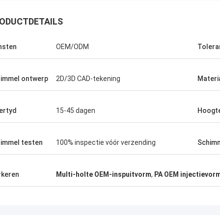
ODUCTDETAILS
nsten
OEM/ODM
Tolera
Chris
Raffy
oor het geven genoeg te reageren,
verschillend en vernieuwt met ons
Ja, doet u uitstekend we
immel ontwerp
2D/3D CAD-tekening
Materi
 opnieuw bij deze gelegenheid om dit
Welson, is I undesratnd h
ernatief – veel te vinden van ons in
rdt gewaardeerd,
ertyd
15-45 dagen
Hoogt
immel testen
100% inspectie vóór verzending
Schimm
keren
Multi-holte OEM-inspuitvorm
,
PA OEM injectievor