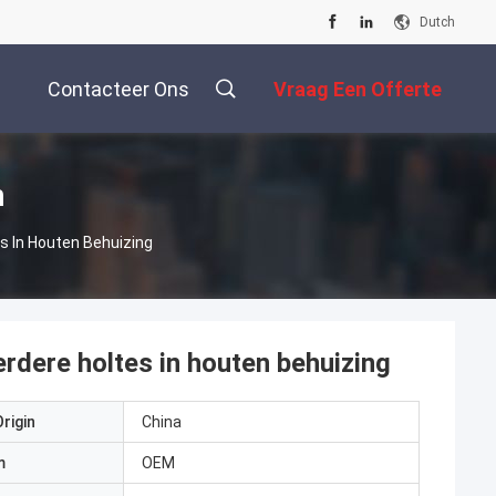
Dutch
Contacteer Ons
Vraag Een Offerte
Aan
n
s In Houten Behuizing
dere holtes in houten behuizing
rigin
China
m
OEM