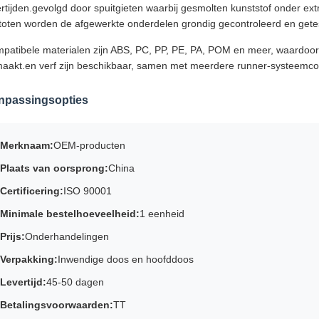
ertijden.gevolgd door spuitgieten waarbij gesmolten kunststof onder ex
stoten worden de afgewerkte onderdelen grondig gecontroleerd en gete
patibele materialen zijn ABS, PC, PP, PE, PA, POM en meer, waardoo
aakt.en verf zijn beschikbaar, samen met meerdere runner-systeemcon
npassingsopties
Merknaam:
OEM-producten
Plaats van oorsprong:
China
Certificering:
ISO 90001
Minimale bestelhoeveelheid:
1 eenheid
Prijs:
Onderhandelingen
Verpakking:
Inwendige doos en hoofddoos
Levertijd:
45-50 dagen
Betalingsvoorwaarden:
TT