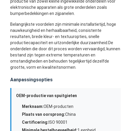
productie van zowel kleine ingewikkelde onderdelen voor
Ongeveer ons
elektronische apparaten als grote onderdelen zoals
bumperbedekkingen en zijpanelen.
Fabrieksreis
Belangrijkste voordelen zijn minimale installatietijd, hoge
nauwkeurigheid en herhaalbaarheid, consistente
Contacteer ons
resultaten, brede kleur- en textuuropties, snelle
productiecapaciteit en uitzonderlijke duurzaamheid.De
Gevallen
onderdelen die door dit proces worden vervaardigd, kunnen
bestand zijn tegen extreme temperaturen en
Ga Nu Praten.
omstandigheden en behouden tegelijkertijd dezelfde
grootte, vorm en kwaliteitsnormen.
Aanpassingsopties
Injectie het Vormen de Diensten
OEM-productie van spuitgieten
De plastic Injectie het Vormen Dienst
Merknaam:
OEM-producten
Het dubbele Geschotene Injectie Vormen
Plaats van oorsprong:
China
precisieinjectie het vormen
Certificering:
ISO 90001
Minimale bestelhoeveelheid:
1 eenheid