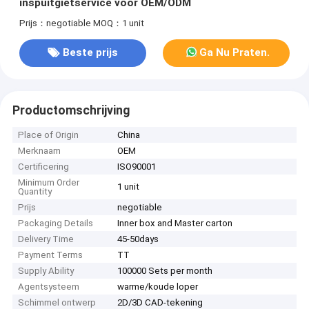
inspuitgietservice voor OEM/ODM
Prijs：negotiable
MOQ：1 unit
Beste prijs
Ga Nu Praten.
Productomschrijving
Place of Origin
China
Merknaam
OEM
Certificering
ISO90001
Minimum Order
1 unit
Quantity
Prijs
negotiable
Packaging Details
Inner box and Master carton
Delivery Time
45-50days
Payment Terms
TT
Supply Ability
100000 Sets per month
Agentsysteem
warme/koude loper
Schimmel ontwerp
2D/3D CAD-tekening