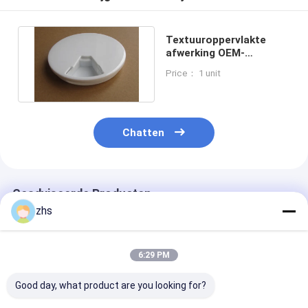
Textuuroppervlakte
afwerking OEM-
inspuitgietservice voor
Price： 1 unit
OEM/ODM
Chatten
Geadviseerde Producten
zhs
6:29 PM
Good day, what product are you looking for?