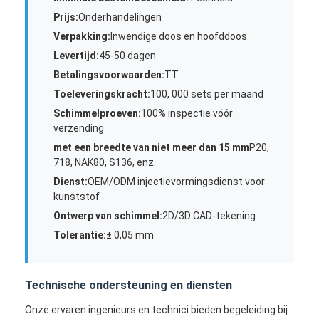
Het enige Geschotene Injectie Vormen
Prijs:
Onderhandelingen
Verpakking:
Inwendige doos en hoofddoos
Overmoldingsinjectie het Vormen
Levertijd:
45-50 dagen
oem injectie het vormen
Betalingsvoorwaarden:
TT
Toeleveringskracht:
100, 000 sets per maand
tussenvoegselinjectie het vormen
Schimmelproeven:
100% inspectie vóór
verzending
Elektronikainjectie het Vormen
met een breedte van niet meer dan 15 mm
P20,
718, NAK80, S136, enz.
Siliconeinjectie het Vormen
Dienst:
OEM/ODM injectievormingsdienst voor
kunststof
De Dienst van het matrijzenafgietsel
Ontwerp van schimmel:
2D/3D CAD-tekening
Tolerantie:
± 0,05 mm
Technische ondersteuning en diensten
Onze ervaren ingenieurs en technici bieden begeleiding bij