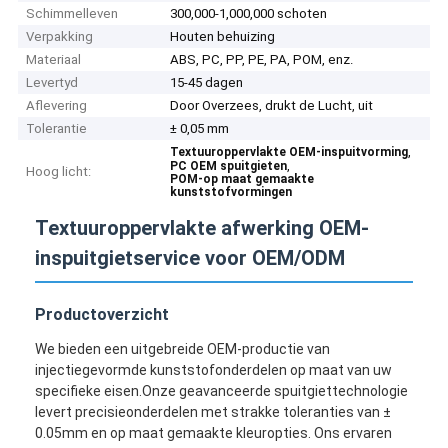
Schimmelleven
300,000-1,000,000 schoten
Verpakking
Houten behuizing
Materiaal
ABS, PC, PP, PE, PA, POM, enz.
Levertyd
15-45 dagen
Aflevering
Door Overzees, drukt de Lucht, uit
Tolerantie
± 0,05 mm
,
Textuuroppervlakte OEM-inspuitvorming
,
PC OEM spuitgieten
Hoog licht:
POM-op maat gemaakte
kunststofvormingen
Textuuroppervlakte afwerking OEM-
inspuitgietservice voor OEM/ODM
Productoverzicht
We bieden een uitgebreide OEM-productie van
injectiegevormde kunststofonderdelen op maat van uw
specifieke eisen.Onze geavanceerde spuitgiettechnologie
levert precisieonderdelen met strakke toleranties van ±
0.05mm en op maat gemaakte kleuropties. Ons ervaren