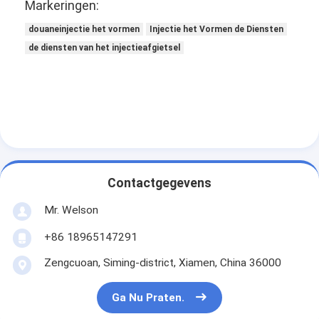
Markeringen:
douaneinjectie het vormen
Injectie het Vormen de Diensten
de diensten van het injectieafgietsel
Contactgegevens
Mr. Welson
+86 18965147291
Zengcuoan, Siming-district, Xiamen, China 36000
Ga Nu Praten.