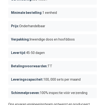
Het enige Geschotene Injectie Vormen
Minimale bestelling:
1 eenheid
Overmoldingsinjectie het Vormen
oem injectie het vormen
Prijs:
Onderhandelbaar
tussenvoegselinjectie het vormen
Verpakking:
Inwendige doos en hoofddoos
Elektronikainjectie het Vormen
Levertijd:
45-50 dagen
Siliconeinjectie het Vormen
De Dienst van het matrijzenafgietsel
Betalingsvoorwaarden:
TT
Leveringscapaciteit:
100, 000 sets per maand
Schimmelproeven:
100% inspectie vóór verzending
Ons ervaren engineeringteam ontwerpt en produceert