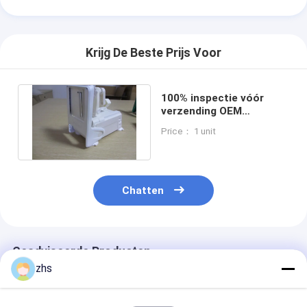
Krijg De Beste Prijs Voor
100% inspectie vóór
verzending OEM
spuitgieten met multi
Price： 1 unit
holte ontwerp
Chatten
Geadviseerde Producten
zhs