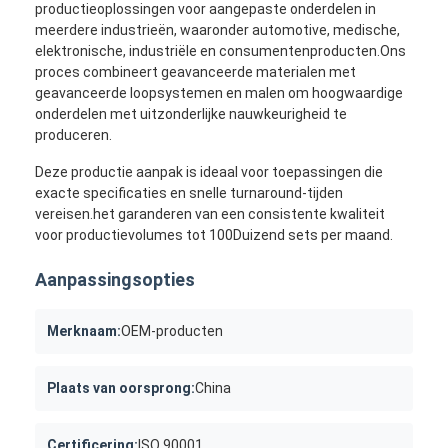
productieoplossingen voor aangepaste onderdelen in
Ongeveer ons
meerdere industrieën, waaronder automotive, medische,
elektronische, industriële en consumentenproducten.Ons
Fabrieksreis
proces combineert geavanceerde materialen met
geavanceerde loopsystemen en malen om hoogwaardige
Contacteer ons
onderdelen met uitzonderlijke nauwkeurigheid te
produceren.
Gevallen
Deze productie aanpak is ideaal voor toepassingen die
exacte specificaties en snelle turnaround-tijden
Ga Nu Praten.
vereisen.het garanderen van een consistente kwaliteit
voor productievolumes tot 100Duizend sets per maand.
Aanpassingsopties
Injectie het Vormen de Diensten
De plastic Injectie het Vormen Dienst
Merknaam:
OEM-producten
Het dubbele Geschotene Injectie Vormen
Plaats van oorsprong:
China
precisieinjectie het vormen
Certificering:
ISO 90001