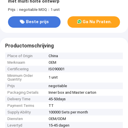
met multi holte ontwerp
Prijs：negotiable
MOQ：1 unit
Beste prijs
Ga Nu Praten.
Productomschrijving
Place of Origin
China
Merknaam
OEM
Certificering
ISO90001
Minimum Order
1 unit
Quantity
Prijs
negotiable
Packaging Details
Inner box and Master carton
Delivery Time
45-50days
Payment Terms
TT
Supply Ability
100000 Sets per month
Diensten
OEM/ODM
Levertyd
15-45 dagen