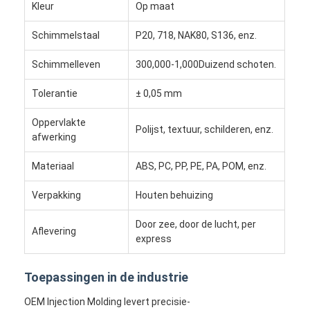
Kleur
Op maat
Schimmelstaal
P20, 718, NAK80, S136, enz.
Schimmelleven
300,000-1,000Duizend schoten.
Tolerantie
± 0,05 mm
Oppervlakte
Polijst, textuur, schilderen, enz.
afwerking
Materiaal
ABS, PC, PP, PE, PA, POM, enz.
Verpakking
Houten behuizing
Door zee, door de lucht, per
Huis
Aflevering
express
Producten
Toepassingen in de industrie
Video's
OEM Injection Molding levert precisie-