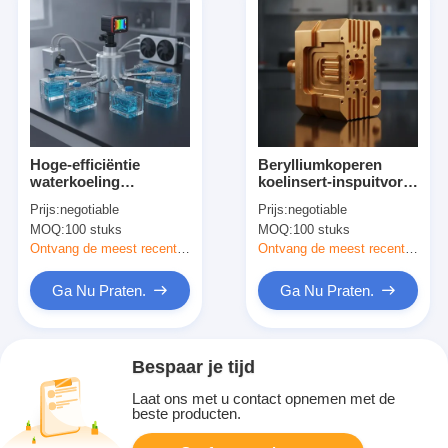
Hoge-efficiëntie
Berylliumkoperen
waterkoeling
koelinsert-inspuitvorm
versnellingsysteem
met 105 W/mK
Prijs:
negotiable
Prijs:
negotiable
met gebalanceerde
warmtegeleidbaarheid
MOQ:
100 stuks
MOQ:
100 stuks
koeling, individuele
voor snelle
stroomregeling per
warmteverwijdering
Ontvang de meest recente Prijs
Ontvang de meest recente Prijs
holte en thermische
van de diep kern
beeldverificatie
Ga Nu Praten.
Ga Nu Praten.
Bespaar je tijd
Laat ons met u contact opnemen met de
beste producten.