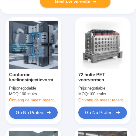
Geef uw vereiste
Conforme
72 holte PET-
koelingsinjectievorm
voorvormen
met 30 procent
spuitgietmatrijs met
Prijs:
negotiable
Prijs:
negotiable
cyclustijdverkorting
Hot Runner-systeem
MOQ:
100 stuks
MOQ:
100 stuks
voor complexe auto-
voor PCO 1881/1810
onderdelen via DMLS
nekstandaard
Ontvang de meest recente Prijs
Ontvang de meest recente Prijs
3D Print / CNC
Ga Nu Praten.
Ga Nu Praten.