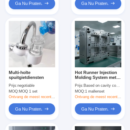
Ga Nu Praten.
Ga Nu Praten.
Multi-holte
Hot Runner Injection
spuitgietdiensten
Molding System met
Valve Gate-
Prijs:
negotiable
Prijs:
Based on cavity count and manifold complexity
technologie voor
MOQ:
MOQ 1 set
MOQ:
1 mallenset
verkorting van de
cyclustijd en eliminatie
Ontvang de meest recente Prijs
Ontvang de meest recente Prijs
van materiaalafval
Ga Nu Praten.
Ga Nu Praten.