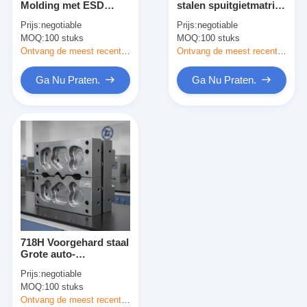
Molding met ESD
stalen spuitgietmatrijs
Het enige Geschotene Injectie Vormen
Protection Snap Fit
voor verwerking van
Prijs:
negotiable
Prijs:
negotiable
Assembly en UL94 V0
technische
MOQ:
Overmoldingsinjectie het Vormen
100 stuks
MOQ:
100 stuks
Flame Retardant
kunststoffen op hoge
temperatuur tot 200°C
Ontvang de meest recente Prijs
Ontvang de meest recente Prijs
oem injectie het vormen
Ga Nu Praten.
Ga Nu Praten.
tussenvoegselinjectie het vormen
Elektronikainjectie het Vormen
Siliconeinjectie het Vormen
De Dienst van het matrijzenafgietsel
718H Voorgehard staal
Grote auto-
inspuitvorm met
Prijs:
negotiable
500000 schoten
MOQ:
100 stuks
levensduur garantie
Ontvang de meest recente Prijs