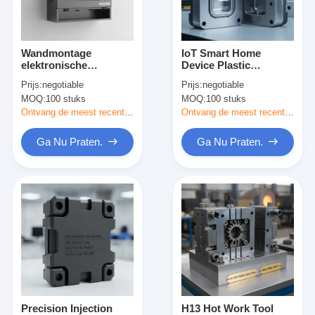
Ongeveer ons
Fabrieksreis
Wandmontage
IoT Smart Home
elektronische
Device Plastic
Contacteer ons
behuizing met
Enclosure Injection
Prijs:
negotiable
Prijs:
negotiable
kabelbeheer en
Mold met IP67
MOQ:
100 stuks
MOQ:
100 stuks
ventilatieontwerp
waterdichte LED-
Gevallen
lichtgids en
Ontvang de meest recente Prijs
Ontvang de meest recente Prijs
sensorvenster
Ga Nu Praten.
Ga Nu Praten.
Ga Nu Praten.
Injectie het Vormen de Diensten
De plastic Injectie het Vormen Dienst
Het dubbele Geschotene Injectie Vormen
precisieinjectie het vormen
Precision Injection
H13 Hot Work Tool