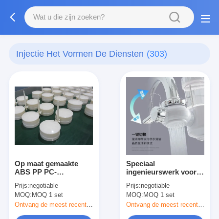
Injectie Het Vormen De Diensten
(303)
Op maat gemaakte
Speciaal
ABS PP PC-
ingenieurswerk voor
injectievormdiensten
spuitgieten
Prijs:
negotiable
Prijs:
negotiable
MOQ:
MOQ 1 set
MOQ:
MOQ 1 set
Ontvang de meest recente Prijs
Ontvang de meest recente Prijs