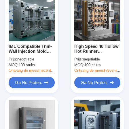
IML Compatible Thin-
High Speed 48 Hollow
Wall Injection Mold
Hot Runner
voor
Flaschekap
Prijs:
negotiable
Prijs:
negotiable
voedselverpakkingen
Injectievorm met 5-8
MOQ:
100 stuks
MOQ:
100 stuks
met 4-6 seconden
seconden cyclustijd
cyclus en 0,4-0,8 mm
voor drank sluitingen
Ontvang de meest recente Prijs
Ontvang de meest recente Prijs
wanddikte
Ga Nu Praten.
Ga Nu Praten.
Huis
Producten
Video's