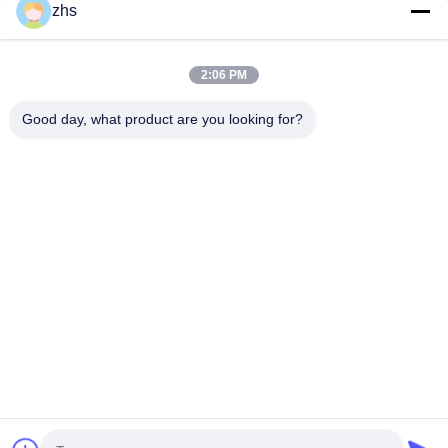
zhs
Onze Categorieën
2:06 PM
Good day, what product are you looking for?
Injectie het Vormen
De plastic Injectie het
Het dubbele
de Diensten
Vormen Dienst
Geschotene Inj
Vormen
Thuis
Ongeveer
Contacteer
Desktop
ons
ons
Site
Sitemap
Privacybeleid
Kwaliteit
Injectie het Vormen de Diensten
China Fabriek.Copyright ©
2026 Xiamen Creator Technology. All Rights Reserved.