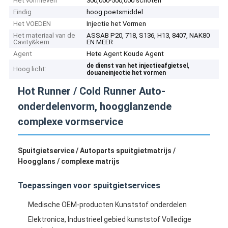
Het vormleven
300,000-500,000 schoten
Eindig
hoog poetsmiddel
Het VOEDEN
Injectie het Vormen
Het materiaal van de
ASSAB P20, 718, S136, H13, 8407, NAK80
Cavity&kern
EN MEER
Agent
Hete Agent Koude Agent
,
de dienst van het injectieafgietsel
Hoog licht:
douaneinjectie het vormen
Hot Runner / Cold Runner Auto-
onderdelenvorm, hoogglanzende
complexe vormservice
Spuitgietservice / Autoparts spuitgietmatrijs /
Hoogglans / complexe matrijs
Toepassingen voor spuitgietservices
Medische OEM-producten Kunststof onderdelen
Elektronica, Industrieel gebied kunststof Volledige