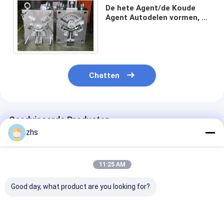
De hete Agent/de Koude
Agent Autodelen vormen, de
Hoge Poolse Complexe
Vormende Dienst
Chatten
Geadviseerde Producten
zhs
11:25 AM
Good day, what product are you looking for?
Dubbele geschotene
Professionele
Injectie het V