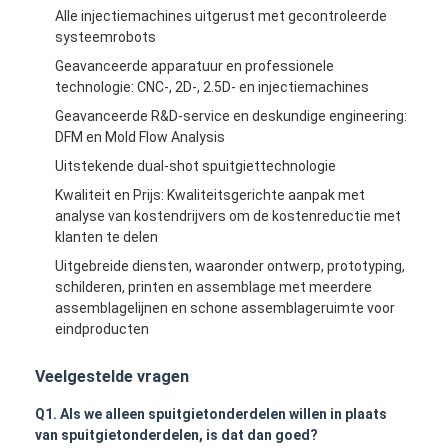
Het enige Geschotene Injectie Vormen
Alle injectiemachines uitgerust met gecontroleerde
systeemrobots
Overmoldingsinjectie het Vormen
Geavanceerde apparatuur en professionele
technologie: CNC-, 2D-, 2.5D- en injectiemachines
oem injectie het vormen
Geavanceerde R&D-service en deskundige engineering:
DFM en Mold Flow Analysis
tussenvoegselinjectie het vormen
Uitstekende dual-shot spuitgiettechnologie
Elektronikainjectie het Vormen
Kwaliteit en Prijs: Kwaliteitsgerichte aanpak met
analyse van kostendrijvers om de kostenreductie met
Siliconeinjectie het Vormen
klanten te delen
Uitgebreide diensten, waaronder ontwerp, prototyping,
De Dienst van het matrijzenafgietsel
schilderen, printen en assemblage met meerdere
assemblagelijnen en schone assemblageruimte voor
eindproducten
Veelgestelde vragen
Q1. Als we alleen spuitgietonderdelen willen in plaats
van spuitgietonderdelen, is dat dan goed?