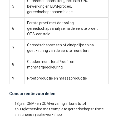
Gereedschapsmakerij, inclusief CNC-
Ongeveer ons
5
bewerking en EDM-proces,
gereedschapsassemblage
Fabrieksreis
Eerste proef met de tooling,
Contacteer ons
6
gereedschapsanalyse na de eerste proef,
OTS-controle
Gevallen
Gereedschapsetsen of eindpolijsten na
7
goedkeuring van de eerste monsters
Ga Nu Praten.
Gouden monsters Proef- en
8
monstergoedkeuring
Injectie het Vormen de Diensten
9
Proefproductie en massaproductie
De plastic Injectie het Vormen Dienst
Concurrentievoordelen
Het dubbele Geschotene Injectie Vormen
13 jaar OEM- en ODM-ervaring in kunststof
spuitgietservice met complete gereedschapsruimte
precisieinjectie het vormen
en schone injectieworkshop