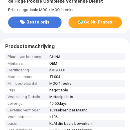
de Hoge Poolse Complexe Vormende Dienst
Prijs：negotiable
MOQ：MOQ 1 reeks
Beste prijs
Ga Nu Praten.
Productomschrijving
Plaats van herkomst
CHINA
Merknaam
OEM
Certificering
ISO90001
Modelnummer
Tl-004
Min. bestelaantal
MOQ 1 reeks
Prijs
negotiable
Verpakking Details
Metaalpallets
Levertijd
45-50days
Levering vermogen
10 reeksen per Maand
Vormmateriaal
s136
basis
KLM die basis bewerken