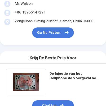
Mr. Welson
+86 18965147291
Zengcuoan, Siming-district, Xiamen, China 36000
Ga Nu Praten.
Krijg De Beste Prijs Voor
De Injectie van het
Cellphone de Voorgeval het
Vormen Diensten met
Spiegel Poolse Oppervlakte
Chatten