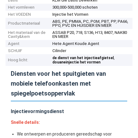
basis
KLM die basis bewerken
Het vormleven
300,000-500,000 schoten
Het VOEDEN
Injectie het Vormen
ABS, PE, PMMA, PC, POM, PBT, PP, PA66,
Productmateriaal
PPO, PVC EN HUISDIER EN MEER
Het materiaal van de
ASSAB P20, 718, S136, H13, 8407, NAK80
Cavity&kern
EN MEER
Agent
Hete Agent Koude Agent
SCHUIF
Cilinder
,
de dienst van het injectieafgietsel
Hoog licht:
douaneinjectie het vormen
Diensten voor het spuitgieten van
mobiele telefoonkasten met
spiegelpoetsoppervlak
Injectievormingsdienst
Snelle details:
We ontwerpen en produceren gereedschap voor