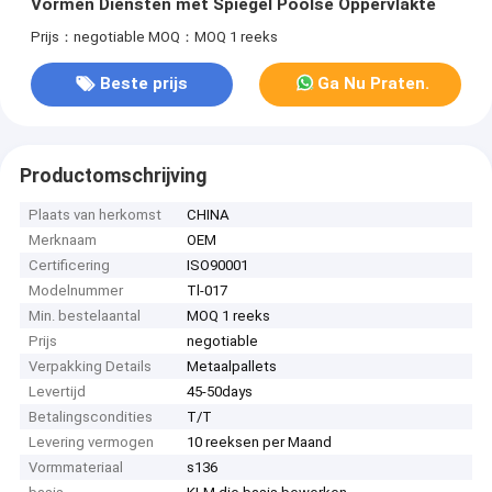
Vormen Diensten met Spiegel Poolse Oppervlakte
Prijs：negotiable
MOQ：MOQ 1 reeks
Beste prijs
Ga Nu Praten.
Productomschrijving
Plaats van herkomst
CHINA
Merknaam
OEM
Certificering
ISO90001
Modelnummer
Tl-017
Min. bestelaantal
MOQ 1 reeks
Prijs
negotiable
Verpakking Details
Metaalpallets
Levertijd
45-50days
Betalingscondities
T/T
Levering vermogen
10 reeksen per Maand
Vormmateriaal
s136