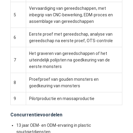
Ongeveer ons
Vervaardiging van gereedschappen, met
5
inbegrip van CNC-bewerking, EDM-proces en
Fabrieksreis
assemblage van gereedschappen
Contacteer ons
Eerste proef met gereedschap, analyse van
6
gereedschap na eerste proef, OTS-controle
Gevallen
Het graveren van gereedschappen of het
Ga Nu Praten.
7
uiteindelijk polijsten na goedkeuring van de
eerste monsters
Proefproef van gouden monsters en
8
Injectie het Vormen de Diensten
goedkeuring van monsters
De plastic Injectie het Vormen Dienst
9
Pilotproductie en massaproductie
Het dubbele Geschotene Injectie Vormen
Concurrentievoordelen
precisieinjectie het vormen
13 jaar OEM- en ODM-ervaring in plastic
spuitgietdiensten