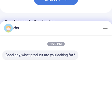
Geadviseerde Producten
zhs
1:20 PM
Good day, what product are you looking for?
Dubbele geschotene
Professionele
Injectie het V
injectiemachine
Injection Molding
de Dienst/de 
Service ± 0.01mm
van de het
Tolerantie, 500k-1M
Gevalinjectie 
Shots Schimmel
Cellphone
Beste prijs
Beste prijs
Beste pri
Leven
Beschermend
het Bewerken
Componenten/
Textuuropperv
Thuis
Ongeveer
Contacteer
Desktop
ons
ons
Site