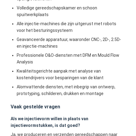
Het enige Geschotene Injectie Vormen
Volledige gereedschapskamer en schoon
spuitwerkplaats
Overmoldingsinjectie het Vormen
Alle injectie-machines die zijn uitgerust met robots
voor het besturingssysteem
oem injectie het vormen
Geavanceerde apparatuur, waaronder CNC-, 2D-, 2.5D-
tussenvoegselinjectie het vormen
en injectie-machines
Professionele O&O-diensten met DFM en Mould Flow
Elektronikainjectie het Vormen
Analysis
Siliconeinjectie het Vormen
Kwaliteitsgerichte aanpak met analyse van
kostendrijvers voor besparingen van de klant
De Dienst van het matrijzenafgietsel
Alomvattende diensten, met inbegrip van ontwerp,
prototyping, schilderen, drukken en montage
Vaak gestelde vragen
Als we injectievorm willen in plaats van
injectievormstukken, is dat goed?
Ja, we produceren en verzenden gereedschappen naar