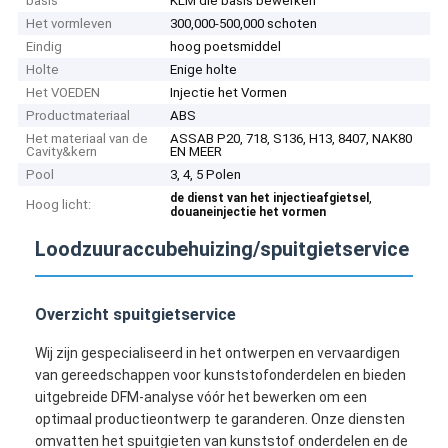
basis
KLM die basis bewerken
Het vormleven
300,000-500,000 schoten
Eindig
hoog poetsmiddel
Holte
Enige holte
Het VOEDEN
Injectie het Vormen
Productmateriaal
ABS
Het materiaal van de
ASSAB P20, 718, S136, H13, 8407, NAK80
Cavity&kern
EN MEER
Pool
3, 4, 5 Polen
,
de dienst van het injectieafgietsel
Hoog licht:
douaneinjectie het vormen
Loodzuuraccubehuizing/spuitgietservice
Overzicht spuitgietservice
Wij zijn gespecialiseerd in het ontwerpen en vervaardigen
van gereedschappen voor kunststofonderdelen en bieden
uitgebreide DFM-analyse vóór het bewerken om een ​​
optimaal productieontwerp te garanderen. Onze diensten
omvatten het spuitgieten van kunststof onderdelen en de