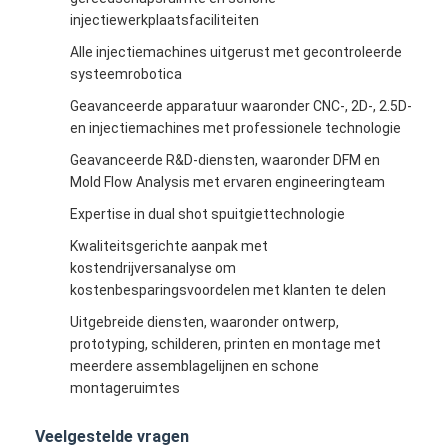
Het enige Geschotene Injectie Vormen
injectiewerkplaatsfaciliteiten
Alle injectiemachines uitgerust met gecontroleerde
Overmoldingsinjectie het Vormen
systeemrobotica
oem injectie het vormen
Geavanceerde apparatuur waaronder CNC-, 2D-, 2.5D-
en injectiemachines met professionele technologie
tussenvoegselinjectie het vormen
Geavanceerde R&D-diensten, waaronder DFM en
Mold Flow Analysis met ervaren engineeringteam
Elektronikainjectie het Vormen
Expertise in dual shot spuitgiettechnologie
Siliconeinjectie het Vormen
Kwaliteitsgerichte aanpak met
kostendrijversanalyse om
De Dienst van het matrijzenafgietsel
kostenbesparingsvoordelen met klanten te delen
Uitgebreide diensten, waaronder ontwerp,
prototyping, schilderen, printen en montage met
meerdere assemblagelijnen en schone
montageruimtes
Veelgestelde vragen