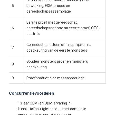
Ongeveer ons
5
bewerking, EDM-proces en
gereedschapsassemblage
Fabrieksreis
Eerste proef met gereedschap,
Contacteer ons
6
gereedschapsanalyse na eerste proef, OTS-
controle
Gevallen
Gereedschapsetsen of eindpolijsten na
7
Ga Nu Praten.
goedkeuring van de eerste monsters
Gouden monsters proef en monsters
8
goedkeuring
Injectie het Vormen de Diensten
9
Proefproductie en massaproductie
De plastic Injectie het Vormen Dienst
Concurrentievoordelen
Het dubbele Geschotene Injectie Vormen
13 jaar OEM- en ODM-ervaring in
precisieinjectie het vormen
kunststofspuitgietservice met complete
gereedschapsruimte en schone