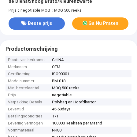
de Dienst/hoog Bruto/Kleurenzwarte
Prijs：negotiable
MOQ：MOQ 500 reeks
Beste prijs
Ga Nu Praten.
Productomschrijving
Plaats van herkomst
CHINA
Merknaam
OEM
Certificering
ISO90001
Modelnummer
BM-018
Min. bestelaantal
MOQ 500 reeks
Prijs
negotiable
Verpakking Details
Polybag en Hoofdkarton
Levertijd
45-50days
Betalingscondities
T/T
Levering vermogen
100000 Reeksen per Maand
Vormmateriaal
NK80