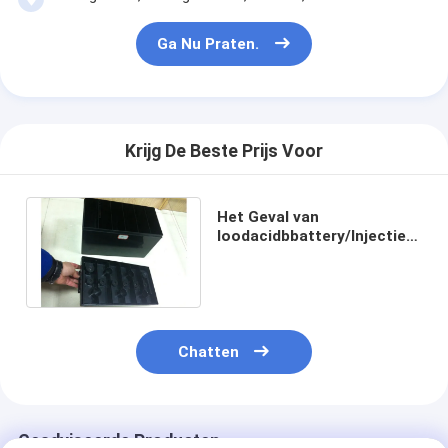
Ga Nu Praten.
Krijg De Beste Prijs Voor
Het Geval van
loodacidbbattery/Injectie
het Vormen de
Dienst/hoog
Bruto/Kleurenzwarte
Chatten
Geadviseerde Producten