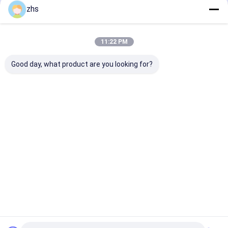
zhs
11:22 PM
Good day, what product are you looking for?
Dubbele geschotene
Professionele
Injectie het V
injectiemachine
Injection Molding
de Dienst/de 
Service ± 0.01mm
van de het
Tolerantie, 500k-1M
Gevalinjectie 
Shots Schimmel
Cellphone
Beste prijs
Beste prijs
Beste pri
Leven
Beschermend
het Bewerken
Componenten/
Textuuropperv
Thuis
Ongeveer
Contacteer
Desktop
ons
ons
Site
Sitemap
Privacybeleid
Kwaliteit
Injectie het Vormen de Diensten
China Fabriek.Copyright
© 2026 Xiamen Creator Technology. All Rights Reserved.