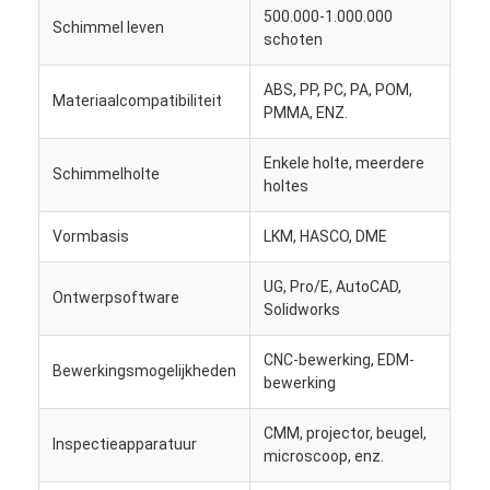
500.000-1.000.000
Schimmel leven
schoten
ABS, PP, PC, PA, POM,
Materiaalcompatibiliteit
PMMA, ENZ.
Enkele holte, meerdere
Schimmelholte
holtes
Vormbasis
LKM, HASCO, DME
UG, Pro/E, AutoCAD,
Ontwerpsoftware
Solidworks
CNC-bewerking, EDM-
Huis
Bewerkingsmogelijkheden
bewerking
Producten
CMM, projector, beugel,
Inspectieapparatuur
microscoop, enz.
Video's