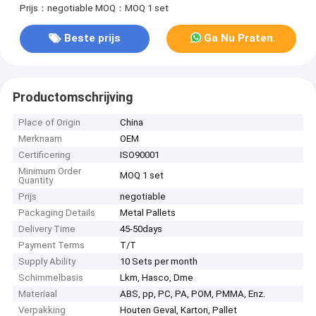
Prijs：negotiable
MOQ：MOQ 1 set
Beste prijs
Ga Nu Praten.
Productomschrijving
Place of Origin
China
Merknaam
OEM
Certificering
ISO90001
Minimum Order
MOQ 1 set
Quantity
Prijs
negotiable
Packaging Details
Metal Pallets
Delivery Time
45-50days
Payment Terms
T/T
Supply Ability
10 Sets per month
Schimmelbasis
Lkm, Hasco, Dme
Materiaal
ABS, pp, PC, PA, POM, PMMA, Enz.
Verpakking
Houten Geval, Karton, Pallet