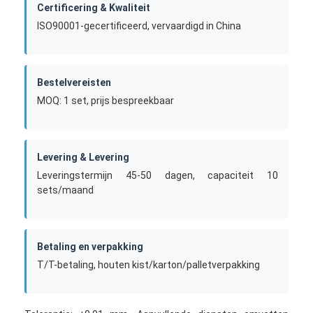
Certificering & Kwaliteit
Het enige Geschotene Injectie Vormen
ISO90001-gecertificeerd, vervaardigd in China
Overmoldingsinjectie het Vormen
oem injectie het vormen
Bestelvereisten
MOQ: 1 set, prijs bespreekbaar
tussenvoegselinjectie het vormen
Elektronikainjectie het Vormen
Levering & Levering
Siliconeinjectie het Vormen
Leveringstermijn 45-50 dagen, capaciteit 10
sets/maand
De Dienst van het matrijzenafgietsel
Betaling en verpakking
T/T-betaling, houten kist/karton/palletverpakking