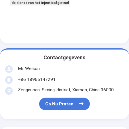
de dienst van het injectieafgietsel
Contactgegevens
Mr. Welson
+86 18965147291
Zengcuoan, Siming-district, Xiamen, China 36000
Ga Nu Praten.