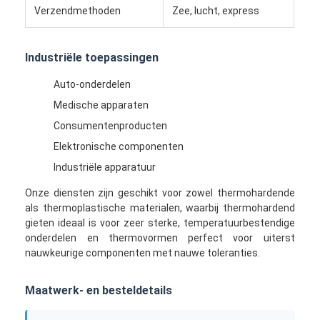
Verzendmethoden
Zee, lucht, express
Ongeveer ons
Fabrieksreis
Industriële toepassingen
Contacteer ons
Auto-onderdelen
Medische apparaten
Gevallen
Consumentenproducten
Ga Nu Praten.
Elektronische componenten
Industriële apparatuur
Onze diensten zijn geschikt voor zowel thermohardende
Injectie het Vormen de Diensten
als thermoplastische materialen, waarbij thermohardend
gieten ideaal is voor zeer sterke, temperatuurbestendige
De plastic Injectie het Vormen Dienst
onderdelen en thermovormen perfect voor uiterst
nauwkeurige componenten met nauwe toleranties.
Het dubbele Geschotene Injectie Vormen
Maatwerk- en besteldetails
precisieinjectie het vormen